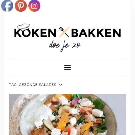
Doorgaan
naar
inhoud
Toggle navigatie
TAG:
GEZONDE SALADES