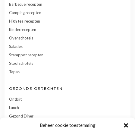
Barbecue recepten
Camping recepten
High tea recepten
Kinderrecepten
Ovenschotels
Salades
Stamppot recepten
Stoofschotels
Tapas
GEZONDE GERECHTEN
Ontbijt
Lunch
Gezond Diner
Toetjes
Beheer cookie toestemming
Tussendoortjes