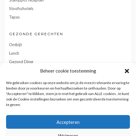
Stoofschotels
Tapas
GEZONDE GERECHTEN
Ontbijt
Lunch
Gezond Diner
Toetjes
Beheer cookie toestemming
Tussendoortjes
We gebruiken cookies op onze website om je de meest relevante ervaring te
Gebak
bieden door je voorkeuren en herhaalbezoeken te onthouden. Door op
"Accepteren" te klikken, stem je in met het gebruik van ALLE cookies. Je kunt
ook de Cookie-instellingen bezoeken om een gecontroleerde toestemming
te geven.
Accepteren
Weigeren
Privacy- en cookiebeleid