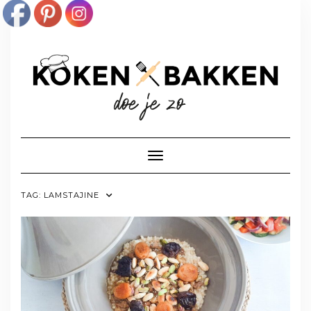
Doorgaan
naar
inhoud
Toggle navigatie
TAG:
LAMSTAJINE