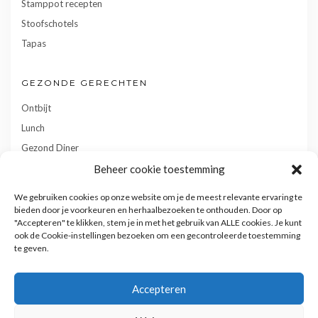
Stamppot recepten
Stoofschotels
Tapas
GEZONDE GERECHTEN
Ontbijt
Lunch
Gezond Diner
Toetjes
Beheer cookie toestemming
Tussendoortjes
We gebruiken cookies op onze website om je de meest relevante ervaring te
Gebak
bieden door je voorkeuren en herhaalbezoeken te onthouden. Door op
"Accepteren" te klikken, stem je in met het gebruik van ALLE cookies. Je kunt
ook de Cookie-instellingen bezoeken om een gecontroleerde toestemming
te geven.
Accepteren