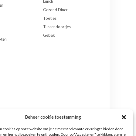
Lunch
en
Gezond Diner
Toetjes
Tussendoortjes
Gebak
pten
Beheer cookie toestemming
 cookies op onze website om je de meest relevante ervaring te bieden door
n en herhaalbezoeken te onthouden. Door op "Accepteren" te klikken, stem je