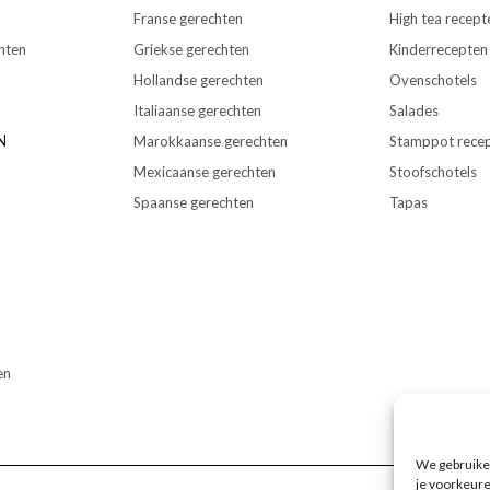
Franse gerechten
High tea recept
hten
Griekse gerechten
Kinderrecepten
Hollandse gerechten
Ovenschotels
Italiaanse gerechten
Salades
N
Marokkaanse gerechten
Stamppot rece
Mexicaanse gerechten
Stoofschotels
Spaanse gerechten
Tapas
en
We gebruiken
je voorkeure