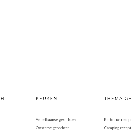
CHT
KEUKEN
THEMA G
Amerikaanse gerechten
Barbecue recep
Oosterse gerechten
Camping recep