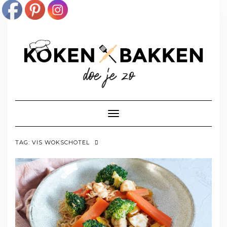
Doorgaan
naar
inhoud
Toggle navigatie
TAG:
VIS WOKSCHOTEL