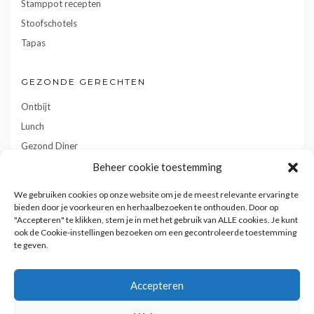
Stamppot recepten
Stoofschotels
Tapas
GEZONDE GERECHTEN
Ontbijt
Lunch
Gezond Diner
Toetjes
Beheer cookie toestemming
Tussendoortjes
We gebruiken cookies op onze website om je de meest relevante ervaring te
Gebak
bieden door je voorkeuren en herhaalbezoeken te onthouden. Door op
"Accepteren" te klikken, stem je in met het gebruik van ALLE cookies. Je kunt
ook de Cookie-instellingen bezoeken om een gecontroleerde toestemming
te geven.
Accepteren