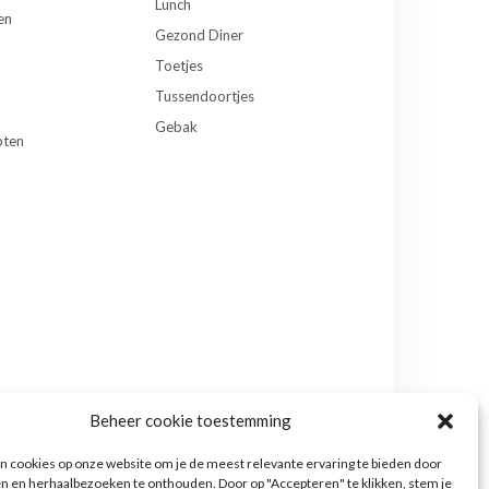
Lunch
en
Gezond Diner
Toetjes
Tussendoortjes
Gebak
pten
Beheer cookie toestemming
 cookies op onze website om je de meest relevante ervaring te bieden door
n en herhaalbezoeken te onthouden. Door op "Accepteren" te klikken, stem je