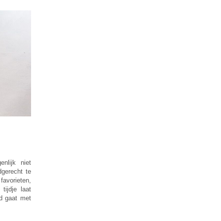
nlijk niet
dgerecht te
favorieten,
ijdje laat
ed gaat met