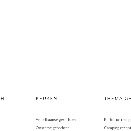
CHT
KEUKEN
THEMA G
Amerikaanse gerechten
Barbecue recep
Oosterse gerechten
Camping recep