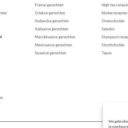
Franse gerechten
High tea recept
hten
Griekse gerechten
Kinderrecepten
Hollandse gerechten
Ovenschotels
Italiaanse gerechten
Salades
N
Marokkaanse gerechten
Stamppot rece
Mexicaanse gerechten
Stoofschotels
Spaanse gerechten
Tapas
en
We gebruiken
je voorkeure