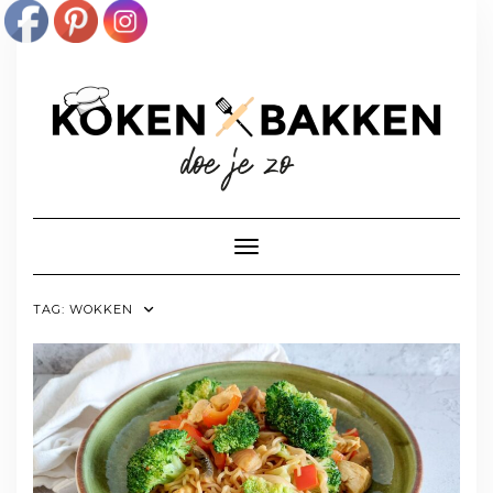
Doorgaan
naar
inhoud
Toggle navigatie
TAG:
WOKKEN