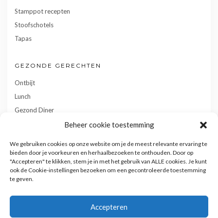
Stamppot recepten
Stoofschotels
Tapas
GEZONDE GERECHTEN
Ontbijt
Lunch
Gezond Diner
Toetjes
Beheer cookie toestemming
Tussendoortjes
We gebruiken cookies op onze website om je de meest relevante ervaring te
Gebak
bieden door je voorkeuren en herhaalbezoeken te onthouden. Door op
"Accepteren" te klikken, stem je in met het gebruik van ALLE cookies. Je kunt
ook de Cookie-instellingen bezoeken om een gecontroleerde toestemming
te geven.
Accepteren