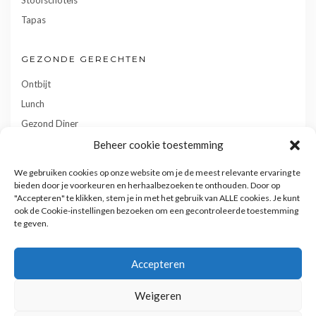
Tapas
GEZONDE GERECHTEN
Ontbijt
Lunch
Gezond Diner
Toetjes
Beheer cookie toestemming
Tussendoortjes
We gebruiken cookies op onze website om je de meest relevante ervaring te
Gebak
bieden door je voorkeuren en herhaalbezoeken te onthouden. Door op
"Accepteren" te klikken, stem je in met het gebruik van ALLE cookies. Je kunt
ook de Cookie-instellingen bezoeken om een gecontroleerde toestemming
te geven.
Accepteren
Weigeren
Privacy- en cookiebeleid