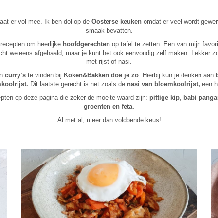
taat er vol mee. Ik ben dol op de
Oosterse keuken
omdat er veel wordt gewerk
smaak bevatten.
 recepten om heerlijke
hoofdgerechten
op tafel te zetten. Een van mijn favo
echt weleens afgehaald, maar je kunt het ook eenvoudig zelf maken. Lekker zo
met rijst of nasi.
en
curry’s
te vinden bij
Koken&Bakken doe je zo
. Hierbij kun je denken aan
koolrijst.
Dit laatste gerecht is net zoals de
nasi van bloemkoolrijst,
een he
cepten op deze pagina die zeker de moeite waard zijn:
pittige kip
,
babi panga
groenten en feta.
Al met al, meer dan voldoende keus!