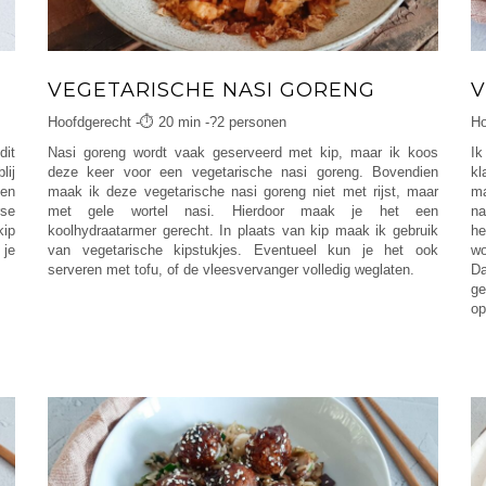
VEGETARISCHE NASI GORENG
V
Hoofdgerecht -⏱ 20 min -?2 personen
Ho
dit
Nasi goreng wordt vaak geserveerd met kip, maar ik koos
Ik
lij
deze keer voor een vegetarische nasi goreng. Bovendien
kl
Een
maak ik deze vegetarische nasi goreng niet met rijst, maar
ma
rse
met gele wortel nasi. Hierdoor maak je het een
na
kip
koolhydraatarmer gerecht. In plaats van kip maak ik gebruik
h
 je
van vegetarische kipstukjes. Eventueel kun je het ook
wo
serveren met tofu, of de vleesvervanger volledig weglaten.
Da
ge
op