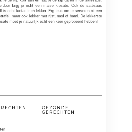
k je de kip kort aan en laat je de kip garen in de satésaus.
erdoor krijg je echt een malse kipsaté. Ook de satésaus
lf is echt fantastisch lekker. Erg leuk om te serveren bij een
jsttafel, maar ook lekker met rijst, nasi of bami. De lekkerste
psaté moet je natuurlijk echt een keer geprobeerd hebben!
ERECHTEN
GEZONDE
GERECHTEN
ten