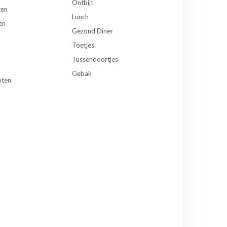
Ontbijt
ten
Lunch
en
Gezond Diner
Toetjes
Tussendoortjes
Gebak
pten