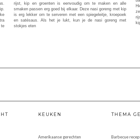
ba
us.
rijst, kip en groenten is eenvoudig om te maken en alle
Hi
ip.
smaken passen erg goed bij elkaar. Deze nasi goreng met kip
ze
jke
is erg lekker om te serveren met een spiegeleitje, kroepoek
ri
tra
en satésaus. Als het je lukt, kun je de nasi goreng met
ki
 te
stokjes eten
CHT
KEUKEN
THEMA G
Amerikaanse gerechten
Barbecue recep