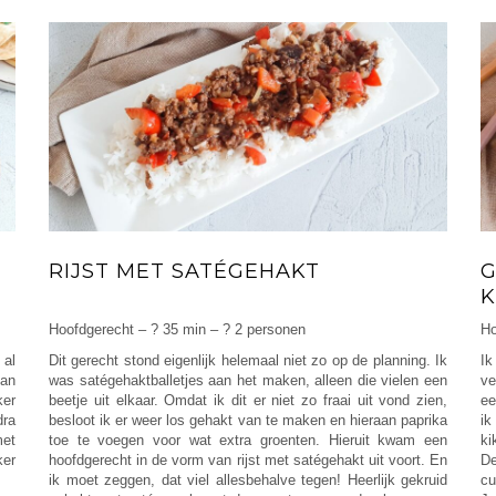
RIJST MET SATÉGEHAKT
G
K
Hoofdgerecht – ? 35 min – ? 2 personen
Ho
 al
Dit gerecht stond eigenlijk helemaal niet zo op de planning. Ik
Ik
van
was satégehaktballetjes aan het maken, alleen die vielen een
ve
ker
beetje uit elkaar. Omdat ik dit er niet zo fraai uit vond zien,
ee
dra
besloot ik er weer los gehakt van te maken en hieraan paprika
ik
et
toe te voegen voor wat extra groenten. Hieruit kwam een
ki
ker
hoofdgerecht in de vorm van rijst met satégehakt uit voort. En
De
ik moet zeggen, dat viel allesbehalve tegen! Heerlijk gekruid
cu