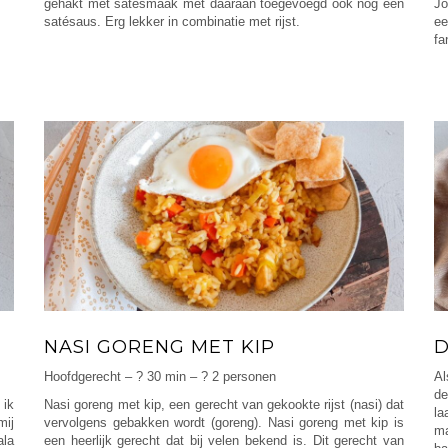
gehakt met satésmaak met daaraan toegevoegd ook nog een
Jo
satésaus. Erg lekker in combinatie met rijst.
ee
fa
NASI GORENG MET KIP
D
Hoofdgerecht – ? 30 min – ? 2 personen
Al
de
 ik
Nasi goreng met kip, een gerecht van gekookte rijst (nasi) dat
la
mij
vervolgens gebakken wordt (goreng). Nasi goreng met kip is
ma
ala
een heerlijk gerecht dat bij velen bekend is. Dit gerecht van