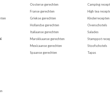
Oosterse gerechten
Camping recep
Franse gerechten
High tea recept
hten
Griekse gerechten
Kinderrecepten
Hollandse gerechten
Ovenschotels
Italiaanse gerechten
Salades
N
Marokkaanse gerechten
Stamppot rece
Mexicaanse gerechten
Stoofschotels
Spaanse gerechten
Tapas
en