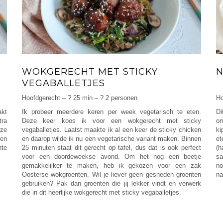
WOKGERECHT MET STICKY
N
VEGABALLETJES
Hoofdgerecht – ? 25 min – ? 2 personen
Ho
akt
Ik probeer meerdere keren per week vegetarisch te eten.
Di
tra
Deze keer koos ik voor een wokgerecht met sticky
om
eze
vegaballetjes. Laatst maakte ik al een keer de sticky chicken
ki
 en
en daarop wilde ik nu een vegetarische variant maken. Binnen
et
hte
25 minuten staat dit gerecht op tafel, dus dat is ook perfect
(h
voor een doordeweekse avond. Om het nog een beetje
sa
gemakkelijker te maken, heb ik gekozen voor een zak
no
Oosterse wokgroenten. Wil je liever geen gesneden groenten
na
gebruiken? Pak dan groenten die jij lekker vindt en verwerk
die in dit heerlijke wokgerecht met sticky vegaballetjes.