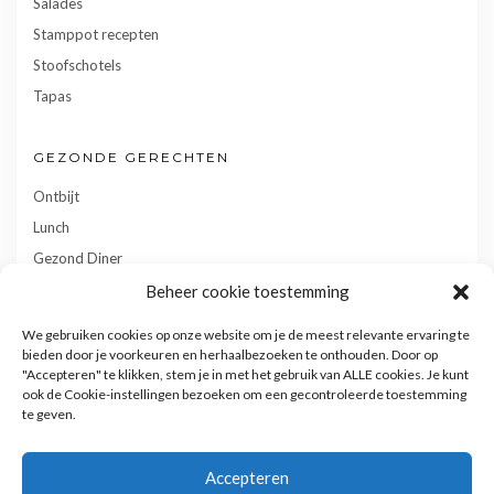
Salades
Stamppot recepten
Stoofschotels
Tapas
GEZONDE GERECHTEN
Ontbijt
Lunch
Gezond Diner
Toetjes
Beheer cookie toestemming
Tussendoortjes
We gebruiken cookies op onze website om je de meest relevante ervaring te
Gebak
bieden door je voorkeuren en herhaalbezoeken te onthouden. Door op
"Accepteren" te klikken, stem je in met het gebruik van ALLE cookies. Je kunt
ook de Cookie-instellingen bezoeken om een gecontroleerde toestemming
te geven.
Accepteren