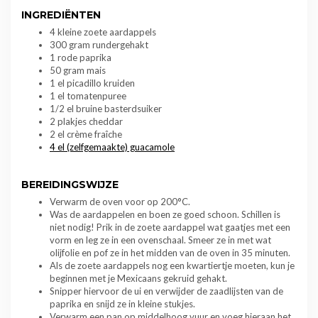
INGREDIËNTEN
4 kleine zoete aardappels
300 gram rundergehakt
1 rode paprika
50 gram mais
1 el picadillo kruiden
1 el tomatenpuree
1/2 el bruine basterdsuiker
2 plakjes cheddar
2 el crème fraîche
4 el (zelfgemaakte) guacamole
BEREIDINGSWIJZE
Verwarm de oven voor op 200°C.
Was de aardappelen en boen ze goed schoon. Schillen is
niet nodig! Prik in de zoete aardappel wat gaatjes met een
vorm en leg ze in een ovenschaal. Smeer ze in met wat
olijfolie en pof ze in het midden van de oven in 35 minuten.
Als de zoete aardappels nog een kwartiertje moeten, kun je
beginnen met je Mexicaans gekruid gehakt.
Snipper hiervoor de ui en verwijder de zaadlijsten van de
paprika en snijd ze in kleine stukjes.
Verwarm een pan op middelhoog vuur en voeg hieraan het