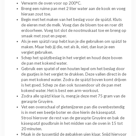
Verwarm de oven voor op 200°C.
Breng een ruime pan met 2 liter water aan de kook en voeg
hieraan zout toe.
Begin met het maken van het beslag voor de spätzl. Kluts
de eieren met de melk. Voeg dan de bloem toe en roer dit
erdoorheen. Voeg tot slot de nootmuskaat toe en breng op
smaak met zout en peper.
Als je een spätzl rasp hebt kun je die gebruiken om spätzl te
maken. Maar heb jij die, net als ik, niet, dan kun je een
vergiet gebruiken.
Schep het spätzlbeslag in het vergiet en houd deze boven
de pan met kokend water.
Gebruik een spatel of een houten lepel om het beslag door
de gaatjes in het vergiet te drukken. Deze vallen direct in de
pan met kokend water. Zodra de spätzl boven komt drijven
is het goed. Schep ze dan ook tussendoor uit de pan met
kokend water. Het is best een arm-workout.
Zodra alle spätzl klaar is, meng je deze met 75 gram van de
geraspte Gruyère.
Vet een ovenschaal of gietenijzeren pan die ovenbestendig
is in met een beetje boter en doe hierin de käsespatzl.
Strooi hierover de rest van de geraspte Gruyère en bak de
käsespatzl goudbruin in het midden van de oven in 15 tot
20 minuten.
Maak in de tussentijd de gebakken uien klaar. Snijd hiervoor