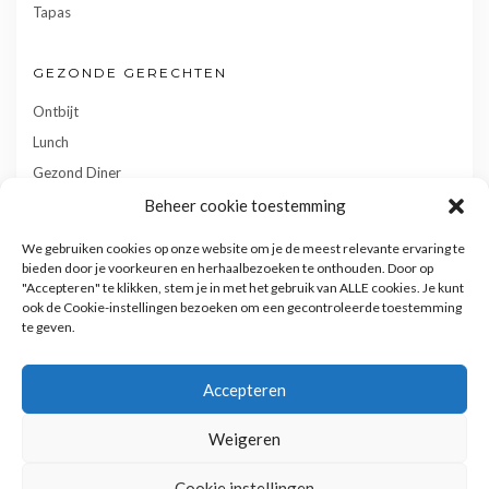
Tapas
GEZONDE GERECHTEN
Ontbijt
Lunch
Gezond Diner
Toetjes
Beheer cookie toestemming
Tussendoortjes
We gebruiken cookies op onze website om je de meest relevante ervaring te
Gebak
bieden door je voorkeuren en herhaalbezoeken te onthouden. Door op
"Accepteren" te klikken, stem je in met het gebruik van ALLE cookies. Je kunt
ook de Cookie-instellingen bezoeken om een gecontroleerde toestemming
te geven.
Accepteren
Weigeren
Privacy- en cookiebeleid
Cookie instellingen