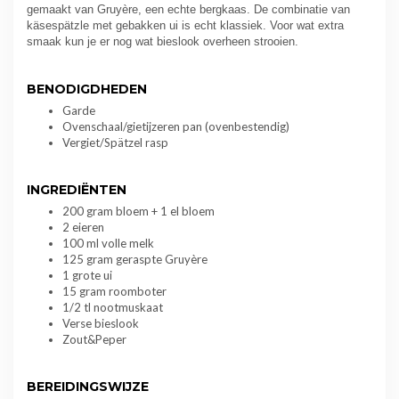
gemaakt van Gruyère, een echte bergkaas. De combinatie van
käsespätzle met gebakken ui is echt klassiek. Voor wat extra
smaak kun je er nog wat bieslook overheen strooien.
BENODIGDHEDEN
Garde
Ovenschaal/gietijzeren pan (ovenbestendig)
Vergiet/Spätzel rasp
INGREDIËNTEN
200 gram bloem + 1 el bloem
2 eieren
100 ml volle melk
125 gram geraspte Gruyère
1 grote ui
15 gram roomboter
1/2 tl nootmuskaat
Verse bieslook
Zout&Peper
BEREIDINGSWIJZE