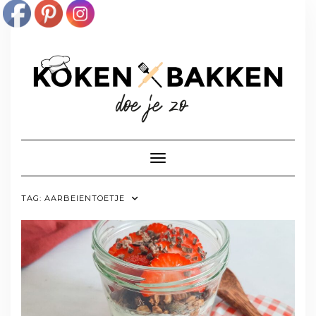
Doorgaan
naar
inhoud
Toggle navigatie
TAG:
AARBEIENTOETJE