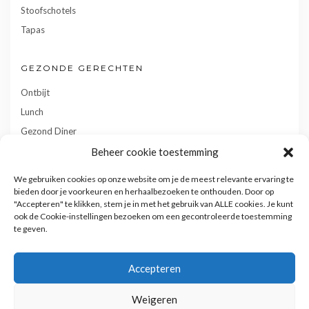
Stoofschotels
Tapas
GEZONDE GERECHTEN
Ontbijt
Lunch
Gezond Diner
Toetjes
Beheer cookie toestemming
Tussendoortjes
We gebruiken cookies op onze website om je de meest relevante ervaring te
Gebak
bieden door je voorkeuren en herhaalbezoeken te onthouden. Door op
"Accepteren" te klikken, stem je in met het gebruik van ALLE cookies. Je kunt
ook de Cookie-instellingen bezoeken om een gecontroleerde toestemming
te geven.
Accepteren
Weigeren
Privacy- en cookiebeleid