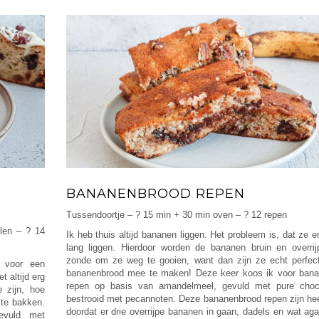
BANANENBROOD REPEN
Tussendoortje – ? 15 min + 30 min oven – ? 12 repen
len – ? 14
Ik heb thuis altijd bananen liggen. Het probleem is, dat ze 
lang liggen. Hierdoor worden de bananen bruin en overrij
zonde om ze weg te gooien, want dan zijn ze echt perfe
t voor een
bananenbrood mee te maken! Deze keer koos ik voor ban
t altijd erg
repen op basis van amandelmeel, gevuld met pure choc
 zijn, hoe
bestrooid met pecannoten. Deze bananenbrood repen zijn heer
 te bakken.
doordat er drie overrijpe bananen in gaan, dadels en wat ag
evuld met