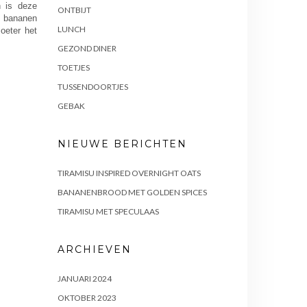
n is deze
ONTBIJT
e bananen
LUNCH
oeter het
GEZOND DINER
TOETJES
TUSSENDOORTJES
GEBAK
NIEUWE BERICHTEN
TIRAMISU INSPIRED OVERNIGHT OATS
BANANENBROOD MET GOLDEN SPICES
TIRAMISU MET SPECULAAS
ARCHIEVEN
JANUARI 2024
OKTOBER 2023