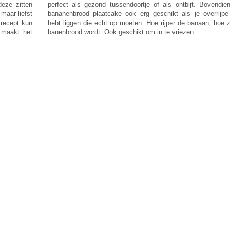
eze zitten
perfect als gezond tussendoortje of als ontbijt. Bovendie
maar liefst
bananenbrood plaatcake ook erg geschikt als je overrijp
 recept kun
hebt liggen die echt op moeten. Hoe rijper de banaan, hoe z
 maakt het
banenbrood wordt. Ook geschikt om in te vriezen.