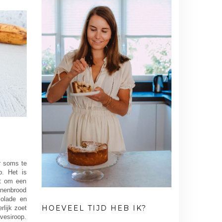
er soms te
p. Het is
ct om een
anenbrood
olade en
HOEVEEL TIJD HEB IK?
lijk zoet
avesiroop.