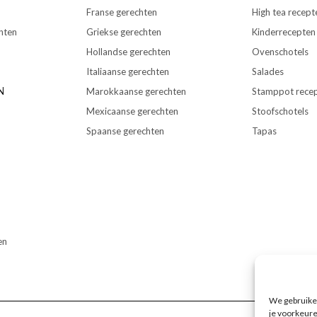
Franse gerechten
High tea recept
hten
Griekse gerechten
Kinderrecepten
Hollandse gerechten
Ovenschotels
Italiaanse gerechten
Salades
N
Marokkaanse gerechten
Stamppot rece
Mexicaanse gerechten
Stoofschotels
Spaanse gerechten
Tapas
en
We gebruiken
je voorkeure