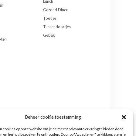
Lunch
en
Gezond Diner
Toetjes
Tussendoortjes
Gebak
pten
Beheer cookie toestemming
 cookies op onze website om je de meest relevante ervaring te bieden door
n en herhaalbezoeken te onthouden. Door op "Accepteren" te klikken, stem je