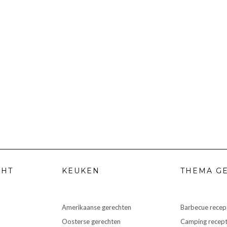
CHT
KEUKEN
THEMA G
Amerikaanse gerechten
Barbecue recep
Oosterse gerechten
Camping recep