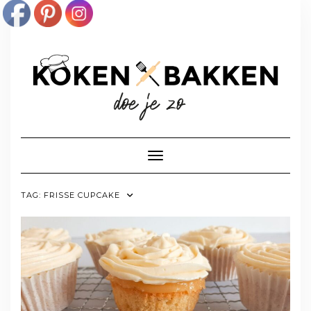
Doorgaan
naar
inhoud
Toggle navigatie
TAG:
FRISSE CUPCAKE