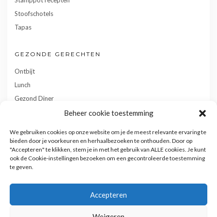
Stoofschotels
Tapas
GEZONDE GERECHTEN
Ontbijt
Lunch
Gezond Diner
Toetjes
Beheer cookie toestemming
Tussendoortjes
We gebruiken cookies op onze website om je de meest relevante ervaring te
Gebak
bieden door je voorkeuren en herhaalbezoeken te onthouden. Door op
"Accepteren" te klikken, stem je in met het gebruik van ALLE cookies. Je kunt
ook de Cookie-instellingen bezoeken om een gecontroleerde toestemming
te geven.
Accepteren
Weigeren
Privacy- en cookiebeleid