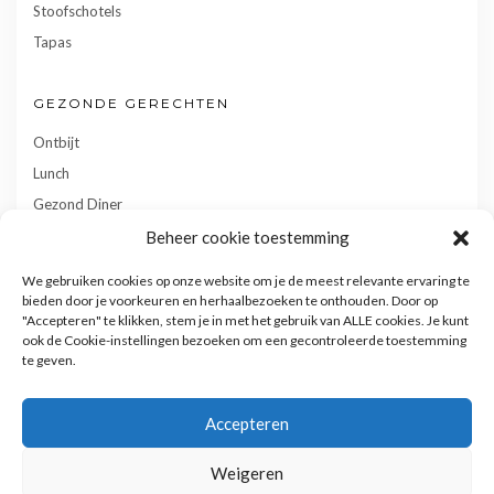
Stoofschotels
Tapas
GEZONDE GERECHTEN
Ontbijt
Lunch
Gezond Diner
Toetjes
Beheer cookie toestemming
Tussendoortjes
We gebruiken cookies op onze website om je de meest relevante ervaring te
Gebak
bieden door je voorkeuren en herhaalbezoeken te onthouden. Door op
"Accepteren" te klikken, stem je in met het gebruik van ALLE cookies. Je kunt
ook de Cookie-instellingen bezoeken om een gecontroleerde toestemming
te geven.
Accepteren
Weigeren
Privacy- en cookiebeleid