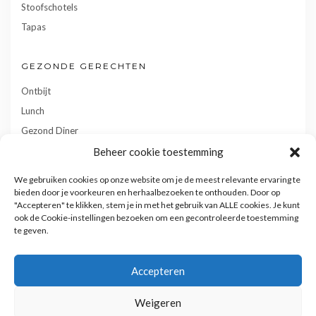
Stoofschotels
Tapas
GEZONDE GERECHTEN
Ontbijt
Lunch
Gezond Diner
Toetjes
Beheer cookie toestemming
Tussendoortjes
We gebruiken cookies op onze website om je de meest relevante ervaring te
Gebak
bieden door je voorkeuren en herhaalbezoeken te onthouden. Door op
"Accepteren" te klikken, stem je in met het gebruik van ALLE cookies. Je kunt
ook de Cookie-instellingen bezoeken om een gecontroleerde toestemming
te geven.
Accepteren
Weigeren
Privacy- en cookiebeleid