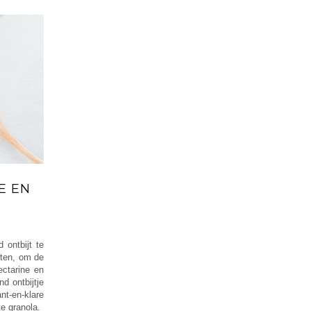
E EN
 ontbijt te
eten, om de
ctarine en
d ontbijtje
t-en-klare
te granola.