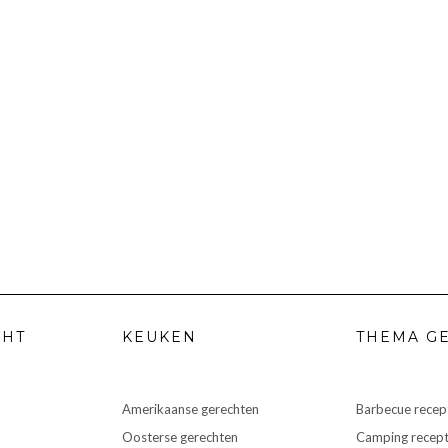
CHT
KEUKEN
THEMA G
Amerikaanse gerechten
Barbecue recep
Oosterse gerechten
Camping recep