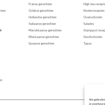
Franse gerechten
High tea recept
hten
Griekse gerechten
Kinderrecepten
Hollandse gerechten
Ovenschotels
Italiaanse gerechten
Salades
N
Marokkaanse gerechten
Stamppot rece
Mexicaanse gerechten
Stoofschotels
Spaanse gerechten
Tapas
en
We gebruiken
je voorkeure