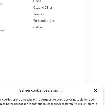
Lunch
en
Gezond Diner
Toetjes
Tussendoortjes
Gebak
pten
Beheer cookie toestemming
 cookies op onze website om je de meest relevante ervaring te bieden door
n en herhaalbezoeken te onthouden. Door op "Accepteren" te klikken, stem je