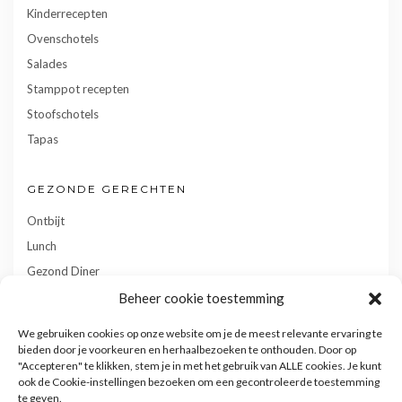
Kinderrecepten
Ovenschotels
Salades
Stamppot recepten
Stoofschotels
Tapas
GEZONDE GERECHTEN
Ontbijt
Lunch
Gezond Diner
Toetjes
Beheer cookie toestemming
Tussendoortjes
We gebruiken cookies op onze website om je de meest relevante ervaring te
Gebak
bieden door je voorkeuren en herhaalbezoeken te onthouden. Door op
"Accepteren" te klikken, stem je in met het gebruik van ALLE cookies. Je kunt
ook de Cookie-instellingen bezoeken om een gecontroleerde toestemming
te geven.