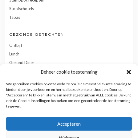
Stoofschotels
Tapas
GEZONDE GERECHTEN
Ontbijt
Lunch
Gezond Diner
Toetjes
Beheer cookie toestemming
Tussendoortjes
We gebruiken cookies op onze website om je de meest relevante ervaring te
Gebak
bieden door je voorkeuren en herhaalbezoeken te onthouden. Door op
"Accepteren" te klikken, stem je in met het gebruik van ALLE cookies. Je kunt
ook de Cookie-instellingen bezoeken om een gecontroleerde toestemming
te geven.
Accepteren
Weigeren
Privacy- en cookiebeleid