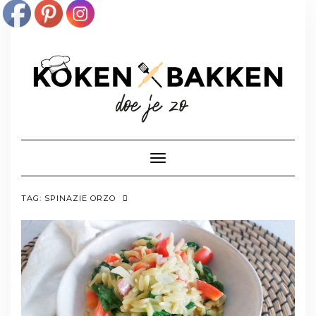
Doorgaan
naar
inhoud
Toggle navigatie
TAG:
SPINAZIE ORZO