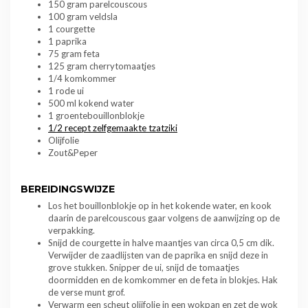
150 gram parelcouscous
100 gram veldsla
1 courgette
1 paprika
75 gram feta
125 gram cherrytomaatjes
1/4 komkommer
1 rode ui
500 ml kokend water
1 groentebouillonblokje
1/2 recept zelfgemaakte tzatziki
Olijfolie
Zout&Peper
BEREIDINGSWIJZE
Los het bouillonblokje op in het kokende water, en kook
daarin de parelcouscous gaar volgens de aanwijzing op de
verpakking.
Snijd de courgette in halve maantjes van circa 0,5 cm dik.
Verwijder de zaadlijsten van de paprika en snijd deze in
grove stukken. Snipper de ui, snijd de tomaatjes
doormidden en de komkommer en de feta in blokjes. Hak
de verse munt grof.
Verwarm een scheut olijfolie in een wokpan en zet de wok