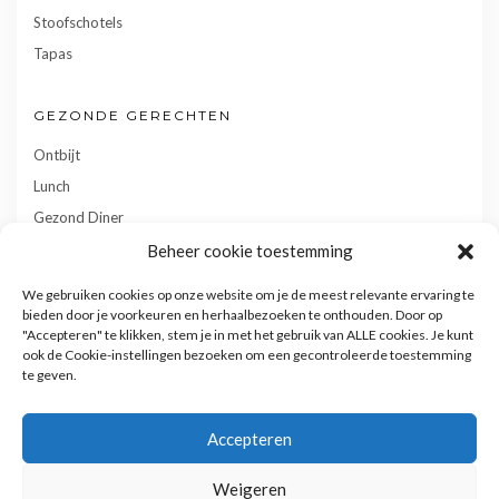
Stoofschotels
Tapas
GEZONDE GERECHTEN
Ontbijt
Lunch
Gezond Diner
Toetjes
Beheer cookie toestemming
Tussendoortjes
We gebruiken cookies op onze website om je de meest relevante ervaring te
Gebak
bieden door je voorkeuren en herhaalbezoeken te onthouden. Door op
"Accepteren" te klikken, stem je in met het gebruik van ALLE cookies. Je kunt
ook de Cookie-instellingen bezoeken om een gecontroleerde toestemming
te geven.
Accepteren
Weigeren
Privacy- en cookiebeleid