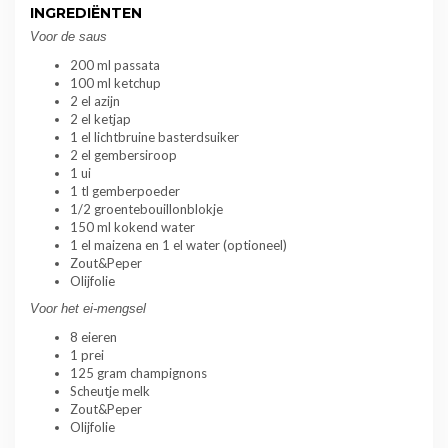
INGREDIËNTEN
Voor de saus
200 ml passata
100 ml ketchup
2 el azijn
2 el ketjap
1 el lichtbruine basterdsuiker
2 el gembersiroop
1 ui
1 tl gemberpoeder
1/2 groentebouillonblokje
150 ml kokend water
1 el maizena en 1 el water (optioneel)
Zout&Peper
Olijfolie
Voor het ei-mengsel
8 eieren
1 prei
125 gram champignons
Scheutje melk
Zout&Peper
Olijfolie