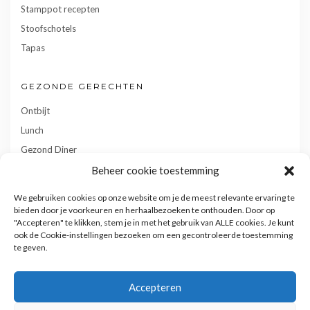
Stamppot recepten
Stoofschotels
Tapas
GEZONDE GERECHTEN
Ontbijt
Lunch
Gezond Diner
Toetjes
Beheer cookie toestemming
Tussendoortjes
We gebruiken cookies op onze website om je de meest relevante ervaring te
Gebak
bieden door je voorkeuren en herhaalbezoeken te onthouden. Door op
"Accepteren" te klikken, stem je in met het gebruik van ALLE cookies. Je kunt
ook de Cookie-instellingen bezoeken om een gecontroleerde toestemming
te geven.
Accepteren