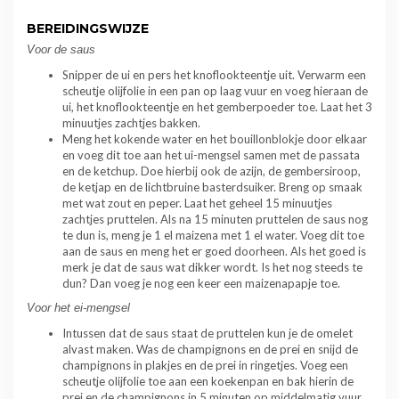
BEREIDINGSWIJZE
Voor de saus
Snipper de ui en pers het knoflookteentje uit. Verwarm een
scheutje olijfolie in een pan op laag vuur en voeg hieraan de
ui, het knoflookteentje en het gemberpoeder toe. Laat het 3
minuutjes zachtjes bakken.
Meng het kokende water en het bouillonblokje door elkaar
en voeg dit toe aan het ui-mengsel samen met de passata
en de ketchup. Doe hierbij ook de azijn, de gembersiroop,
de ketjap en de lichtbruine basterdsuiker. Breng op smaak
met wat zout en peper. Laat het geheel 15 minuutjes
zachtjes pruttelen. Als na 15 minuten pruttelen de saus nog
te dun is, meng je 1 el maizena met 1 el water. Voeg dit toe
aan de saus en meng het er goed doorheen. Als het goed is
merk je dat de saus wat dikker wordt. Is het nog steeds te
dun? Dan voeg je nog een keer een maizenapapje toe.
Voor het ei-mengsel
Intussen dat de saus staat de pruttelen kun je de omelet
alvast maken. Was de champignons en de prei en snijd de
champignons in plakjes en de prei in ringetjes. Voeg een
scheutje olijfolie toe aan een koekenpan en bak hierin de
prei en de champignons in 5 minuten op middelmatig vuur.