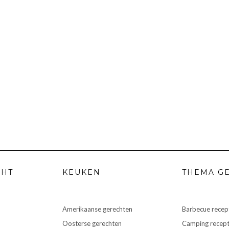
CHT
KEUKEN
THEMA G
Amerikaanse gerechten
Barbecue recep
Oosterse gerechten
Camping recep