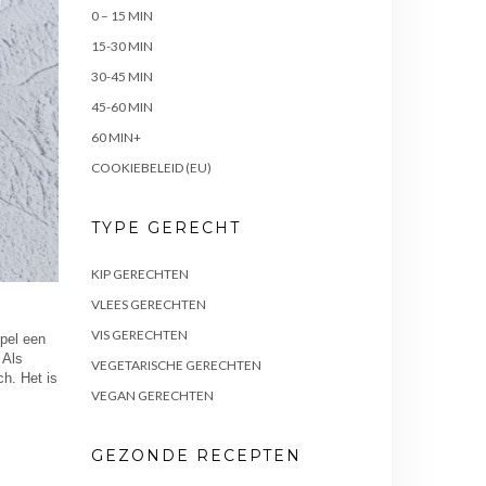
0 – 15 MIN
15-30 MIN
30-45 MIN
45-60 MIN
60 MIN+
COOKIEBELEID (EU)
TYPE GERECHT
KIP GERECHTEN
VLEES GERECHTEN
VIS GERECHTEN
pel een
 Als
VEGETARISCHE GERECHTEN
ch. Het is
VEGAN GERECHTEN
GEZONDE RECEPTEN