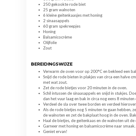
250 gekookte rode biet
25 gram walnoten
6 kleine geitenkaasjes met honing
2 sinaasappels
60 gram spekreepjes
Honing
Balsamicocrème
Olijfolie
Zout
BEREIDINGSWIJZE
Verwarm de oven voor op 200°C en bekleed een bak
Snijd de rode bieten in plakjes van circa een halve c
met wat zout.
Zet de rode bietjes voor 20 minuten in de oven.
Schil intussen de sinaasappels en snijd in stukjes. 
dan het vuur laag en bak in circa nog eens 8 minuten
Verdeel de sla over twee borden en verdeel hierover
Als de rode bietjes nog 5 minuten te gaan hebben, zet
de walnoten en zet de bakplaat hoog in de oven. Bak
Haal de bietjes, de geitenkaas en de walnoten uit d
Garneer met honing en balsamicocrème naar smaak.
Geniet ervan!