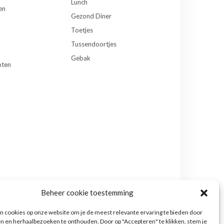
Lunch
en
Gezond Diner
Toetjes
Tussendoortjes
Gebak
pten
Beheer cookie toestemming
 cookies op onze website om je de meest relevante ervaring te bieden door
n en herhaalbezoeken te onthouden. Door op "Accepteren" te klikken, stem je