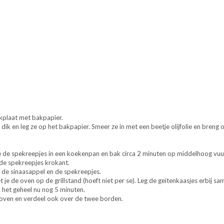
plaat met bakpapier.
m dik en leg ze op het bakpapier. Smeer ze in met een beetje olijfolie en breng
Doe de spekreepjes in een koekenpan en bak circa 2 minuten op middelhoog vuu
 de spekreepjes krokant.
 de sinaasappel en de spekreepjes.
 je de oven op de grillstand (hoeft niet per se). Leg de geitenkaasjes erbij s
 het geheel nu nog 5 minuten.
e oven en verdeel ook over de twee borden.