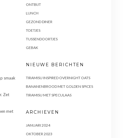
ONTBIJT
LUNCH
GEZOND DINER
TOETJES
TUSSENDOORTJES
GEBAK
NIEUWE BERICHTEN
TIRAMISU INSPIRED OVERNIGHT OATS
 op smaak
BANANENBROOD MET GOLDEN SPICES
r. Zet
TIRAMISU MET SPECULAAS
amen met
ARCHIEVEN
JANUARI 2024
OKTOBER 2023