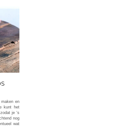
OS
e maken en
e kunt het
zodat je ‘s
ochtend nog
ntueel wat