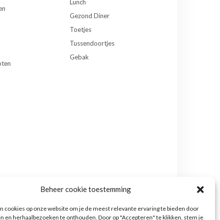
Lunch
en
Gezond Diner
Toetjes
Tussendoortjes
Gebak
pten
Beheer cookie toestemming
 cookies op onze website om je de meest relevante ervaring te bieden door
n en herhaalbezoeken te onthouden. Door op "Accepteren" te klikken, stem je