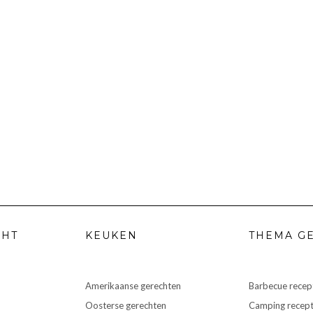
CHT
KEUKEN
THEMA G
Amerikaanse gerechten
Barbecue recep
Oosterse gerechten
Camping recep