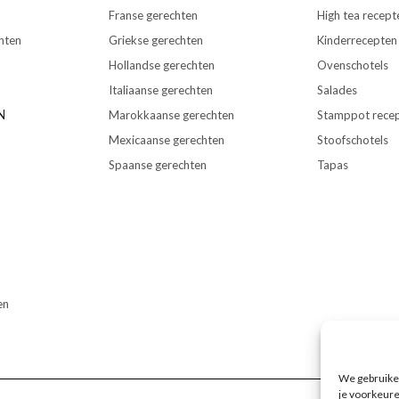
Franse gerechten
High tea recept
hten
Griekse gerechten
Kinderrecepten
Hollandse gerechten
Ovenschotels
Italiaanse gerechten
Salades
N
Marokkaanse gerechten
Stamppot rece
Mexicaanse gerechten
Stoofschotels
Spaanse gerechten
Tapas
en
We gebruiken
je voorkeure