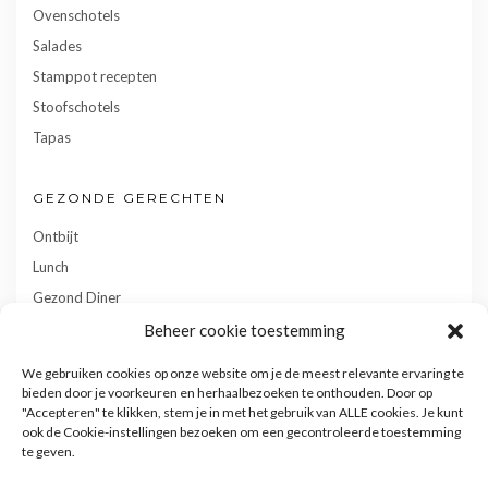
Ovenschotels
Salades
Stamppot recepten
Stoofschotels
Tapas
GEZONDE GERECHTEN
Ontbijt
Lunch
Gezond Diner
Toetjes
Beheer cookie toestemming
Tussendoortjes
We gebruiken cookies op onze website om je de meest relevante ervaring te
Gebak
bieden door je voorkeuren en herhaalbezoeken te onthouden. Door op
"Accepteren" te klikken, stem je in met het gebruik van ALLE cookies. Je kunt
ook de Cookie-instellingen bezoeken om een gecontroleerde toestemming
te geven.