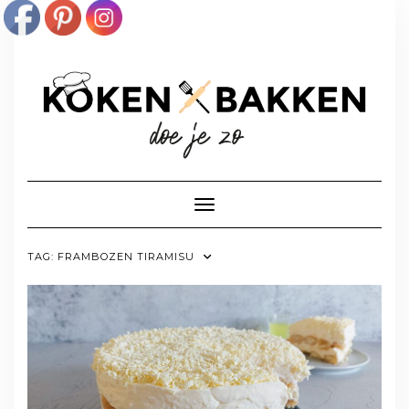
Doorgaan
naar
inhoud
Toggle navigatie
TAG:
FRAMBOZEN TIRAMISU