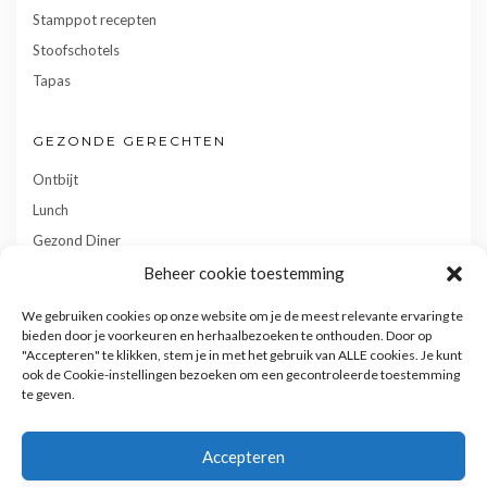
Stamppot recepten
Stoofschotels
Tapas
GEZONDE GERECHTEN
Ontbijt
Lunch
Gezond Diner
Toetjes
Beheer cookie toestemming
Tussendoortjes
We gebruiken cookies op onze website om je de meest relevante ervaring te
Gebak
bieden door je voorkeuren en herhaalbezoeken te onthouden. Door op
"Accepteren" te klikken, stem je in met het gebruik van ALLE cookies. Je kunt
ook de Cookie-instellingen bezoeken om een gecontroleerde toestemming
te geven.
Accepteren