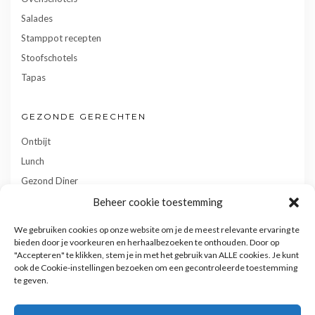
Salades
Stamppot recepten
Stoofschotels
Tapas
GEZONDE GERECHTEN
Ontbijt
Lunch
Gezond Diner
Toetjes
Beheer cookie toestemming
Tussendoortjes
We gebruiken cookies op onze website om je de meest relevante ervaring te
Gebak
bieden door je voorkeuren en herhaalbezoeken te onthouden. Door op
"Accepteren" te klikken, stem je in met het gebruik van ALLE cookies. Je kunt
ook de Cookie-instellingen bezoeken om een gecontroleerde toestemming
te geven.