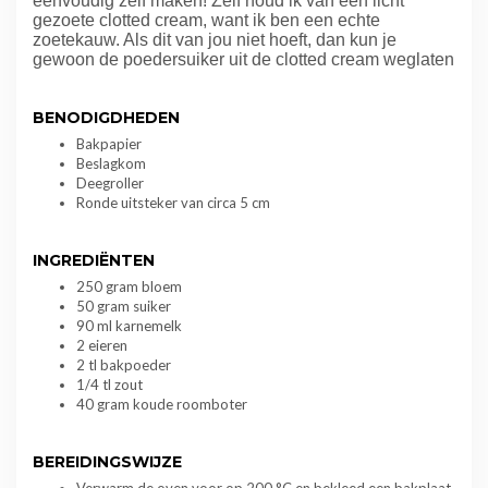
eenvoudig zelf maken! Zelf houd ik van een licht
gezoete clotted cream, want ik ben een echte
zoetekauw. Als dit van jou niet hoeft, dan kun je
gewoon de poedersuiker uit de clotted cream weglaten
BENODIGDHEDEN
Bakpapier
Beslagkom
Deegroller
Ronde uitsteker van circa 5 cm
INGREDIËNTEN
250 gram bloem
50 gram suiker
90 ml karnemelk
2 eieren
2 tl bakpoeder
1/4 tl zout
40 gram koude roomboter
BEREIDINGSWIJZE