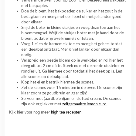
Verwarm de oven voor op 200 °C en bekleed een bakplaat
met bakpapier.
Doe de bloem, het bakpoeder, de suiker en het zout in de
beslagkom en meng met een lepel of met je handen goed
door elkaar.
Snijd de boter in kleine stukjes en voeg deze toe aan het
bloemmengsel. Wrijf de stukjes boter met je hand door de
bloem, zodat er grove kruimels ontstaan.
Voeg 1 ei en de karnemelk toe en meng het geheel totdat
een deegbal ontstaat. Meng niet langer door elkaar dan
nodig.
Verspreid een beetje bloem op je werkblad en rol hier het
deeg uit tot 2 cm dikte. Steek nu met de ronde uitsteker er
rondjes uit. Ga hiermee door totdat al het deeg op is. Leg
alle scones op de bakplaat.
Klop het ei en bestrijk hiermee de scones.
Zet de scones voor 15 minuten in de oven. De scones zijn
klaar zodra ze goudbruin en gaar zijn!
Serveer met (aardbeien)jam en clotted cream. De scones
zijn ook erg lekker met
zelfgemaakte lemon curd
.
Kijk hier voor nog meer
high tea recepten
!