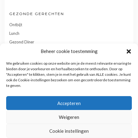
GEZONDE GERECHTEN
Ontbijt
Lunch
Gezond Diner
Toetjes
Beheer cookie toestemming
Tussendoortjes
We gebruiken cookies op onze website om je de meest relevante ervaring te
Gebak
bieden door je voorkeuren en herhaalbezoeken te onthouden. Door op
"Accepteren" te klikken, stem je in met het gebruik van ALLE cookies. Je kunt
ook de Cookie-instellingen bezoeken om een gecontroleerde toestemming
te geven.
Accepteren
Weigeren
Privacy- en cookiebeleid
Cookie instellingen
Copyright © 2022
Kale