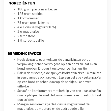
INGREDIËNTEN
180 gram pasta naar keuze
125 gram spekjes
1 komkommer
75 gram peen julienne
4 el Griekse yoghurt (10%)
2 el mayonaise
2 tl mosterd
1 tl gdroogde dille
BEREIDINGSWIJZE
Kook de pasta gaar volgens de aanwijzingen op de
verpakking. Schep vervolgens op een bord en laat even
koud worden. Dit duurt ongeveer een half uurtje.
Bak in de tussentijd de spekjes krokant in circa 10 minuten
in een pannetje op laag vuur. Leg een velletje keukenpapier
op een bord en schep daarop de spekjes. Laat even
uitlekken.
Schaaf de komkommers met behulp van een kaasschaaf in
dunne plakjes. Je kunt de komkommer eventueel ook heel
dun snijden.
Meng in een kommetje de Griekse yoghurt met de
mayonaise, de mosterd en de gedroogde dille.