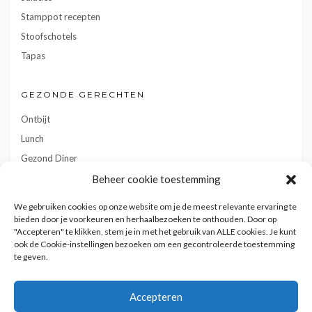
Stamppot recepten
Stoofschotels
Tapas
GEZONDE GERECHTEN
Ontbijt
Lunch
Gezond Diner
Toetjes
Beheer cookie toestemming
Tussendoortjes
We gebruiken cookies op onze website om je de meest relevante ervaring te
Gebak
bieden door je voorkeuren en herhaalbezoeken te onthouden. Door op
"Accepteren" te klikken, stem je in met het gebruik van ALLE cookies. Je kunt
ook de Cookie-instellingen bezoeken om een gecontroleerde toestemming
te geven.
Accepteren