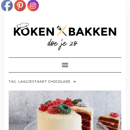
Doorgaan
naar
inhoud
Toggle navigatie
TAG:
LAAGJESTAART CHOCOLADE